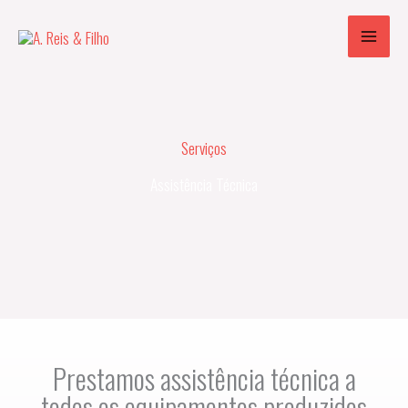
Skip
to
content
Serviços
Assistência Técnica
Prestamos assistência técnica a
todos os equipamentos produzidos